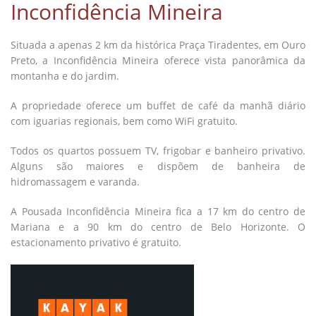
Inconfidência Mineira
Situada a apenas 2 km da histórica Praça Tiradentes, em Ouro
Preto, a Inconfidência Mineira oferece vista panorâmica da
montanha e do jardim.
A propriedade oferece um buffet de café da manhã diário
com iguarias regionais, bem como WiFi gratuito.
Todos os quartos possuem TV, frigobar e banheiro privativo.
Alguns são maiores e dispõem de banheira de
hidromassagem e varanda.
A Pousada Inconfidência Mineira fica a 17 km do centro de
Mariana e a 90 km do centro de Belo Horizonte. O
estacionamento privativo é gratuito.