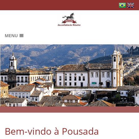
MENU
HOME
RESERVAS
GALERIA
B
LOCALIZAÇÃO
AVALIAÇÕES
B
CONTATO
MAPA DO WEBSITE
Bem-vindo à Pousada